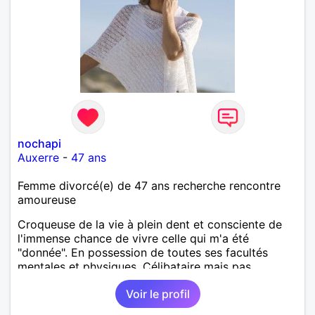
nochapi
Auxerre
-
47 ans
Femme divorcé(e) de 47 ans recherche rencontre
amoureuse
Croqueuse de la vie à plein dent et consciente de
l'immense chance de vivre celle qui m'a été
"donnée". En possession de toutes ses facultés
mentales et physiques. Célibataire mais pas
solitaire, je mène une vie bien remplie. Je ne suis
Voir le profil
pas sur ce site par dépit, ni en tant que
représentatrice de la Femme Divorcée Mal dans sa