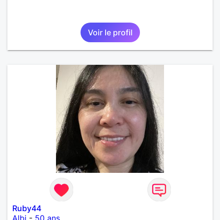
Voir le profil
Ruby44
Albi
-
50 ans