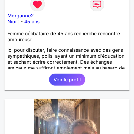
Morganne2
Niort
-
45 ans
Femme célibataire de 45 ans recherche rencontre
amoureuse
Ici pour discuter, faire connaissance avec des gens
sympathiques, polis, ayant un minimum d'éducation
et sachant écrire correctement. Des échanges
amicaux me suffiront amplement mais au hasard de
la vie, si le charme opère, je ne suis pas fermée à
Voir le profil
une éventuelle relation sérieuse avec un homme.