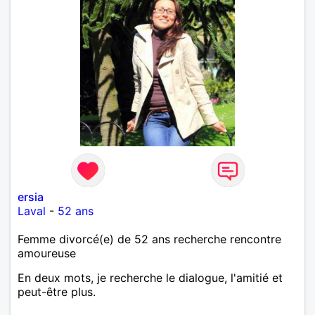
ersia
Laval
-
52 ans
Femme divorcé(e) de 52 ans recherche rencontre
amoureuse
En deux mots, je recherche le dialogue, l'amitié et
peut-être plus.