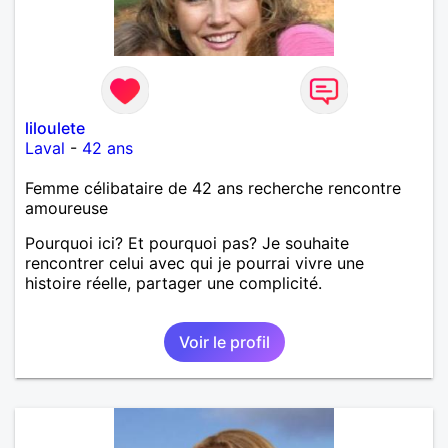
liloulete
Laval
-
42 ans
Femme célibataire de 42 ans recherche rencontre
amoureuse
Pourquoi ici? Et pourquoi pas? Je souhaite
rencontrer celui avec qui je pourrai vivre une
histoire réelle, partager une complicité.
Voir le profil