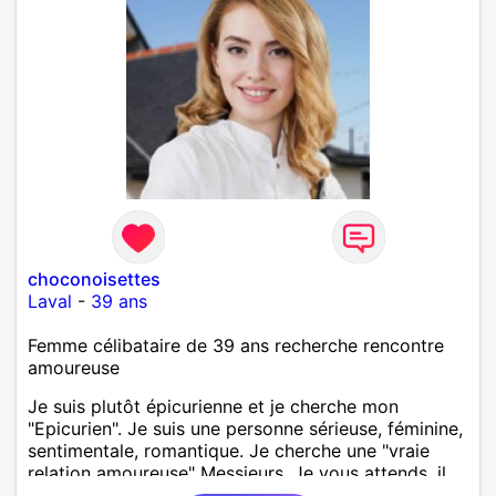
choconoisettes
Laval
-
39 ans
Femme célibataire de 39 ans recherche rencontre
amoureuse
Je suis plutôt épicurienne et je cherche mon
"Epicurien". Je suis une personne sérieuse, féminine,
sentimentale, romantique. Je cherche une "vraie
relation amoureuse" Messieurs, Je vous attends, il
est pour moi nécessaire de bien faire connaissance !