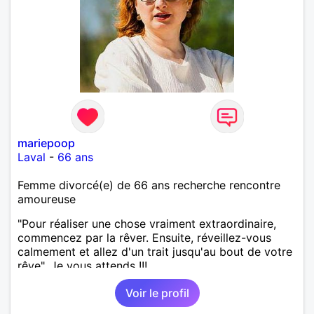
mariepoop
Laval
-
66 ans
Femme divorcé(e) de 66 ans recherche rencontre
amoureuse
"Pour réaliser une chose vraiment extraordinaire,
commencez par la rêver. Ensuite, réveillez-vous
calmement et allez d'un trait jusqu'au bout de votre
rêve". Je vous attends !!!
Voir le profil