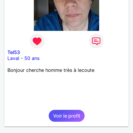
Tel53
Laval
-
50 ans
Bonjour cherche homme très à lecoute
Voir le profil