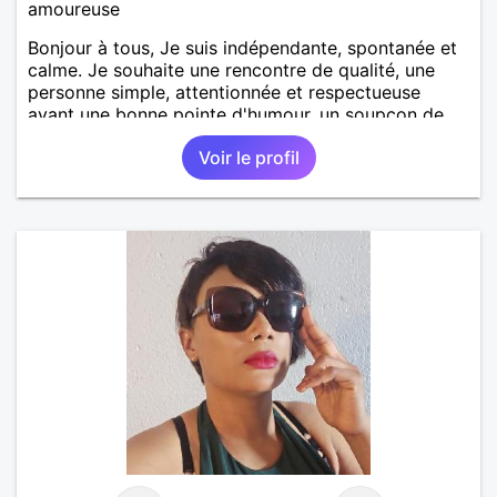
amoureuse
Bonjour à tous, Je suis indépendante, spontanée et
calme. Je souhaite une rencontre de qualité, une
personne simple, attentionnée et respectueuse
ayant une bonne pointe d'humour, un soupçon de
sensibilité et une grosse pincée de charme. Je suis
Voir le profil
aussi adepte du "chacun chez soi" suivant l'entente.