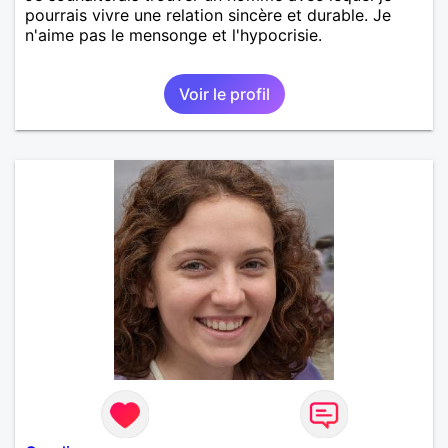
pourrais vivre une relation sincère et durable. Je
n'aime pas le mensonge et l'hypocrisie.
Voir le profil