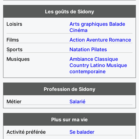
Les goûts de Sidony
Loisirs
Arts graphiques
Balade
Cinéma
Films
Action
Aventure
Romance
Sports
Natation
Pilates
Musiques
Ambiance
Classique
Country
Latino
Musique
contemporaine
Profession de Sidony
Métier
Salarié
Plus sur ma vie
Activité préférée
Se balader