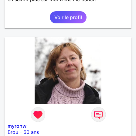
Voir le profil
myronw
Brou
-
60 ans