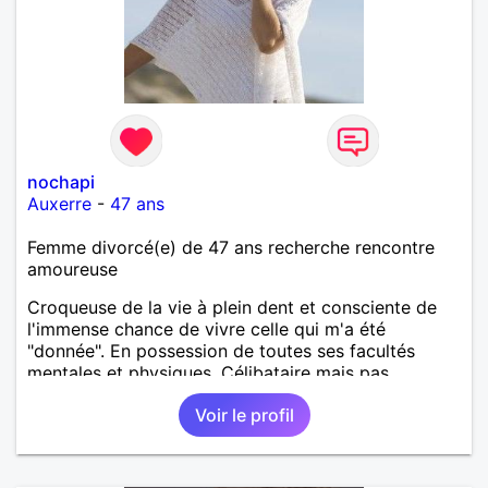
nochapi
Auxerre
-
47 ans
Femme divorcé(e) de 47 ans recherche rencontre
amoureuse
Croqueuse de la vie à plein dent et consciente de
l'immense chance de vivre celle qui m'a été
"donnée". En possession de toutes ses facultés
mentales et physiques. Célibataire mais pas
solitaire, je mène une vie bien remplie. Je ne suis
Voir le profil
pas sur ce site par dépit, ni en tant que
représentatrice de la Femme Divorcée Mal dans sa
peau. A bientôt.