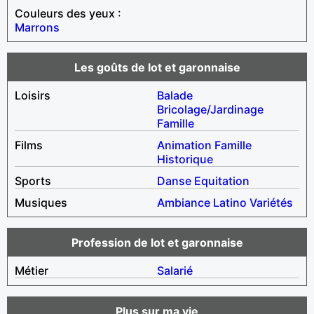
Couleurs des yeux :
Marrons
Les goûts de lot et garonnaise
Loisirs
Balade
Bricolage/Jardinage
Famille
Films
Animation
Famille
Historique
Sports
Danse
Equitation
Musiques
Ambiance
Latino
Variétés
Profession de lot et garonnaise
Métier
Salarié
Plus sur ma vie