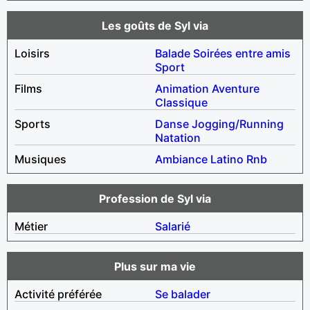
Les goûts de Syl via
Loisirs
Balade
Soirées entre amis
Sport
Films
Animation
Aventure
Classique
Sports
Danse
Jogging/Running
Natation
Musiques
Ambiance
Latino
Rnb
Profession de Syl via
Métier
Salarié
Plus sur ma vie
Activité préférée
Se balader